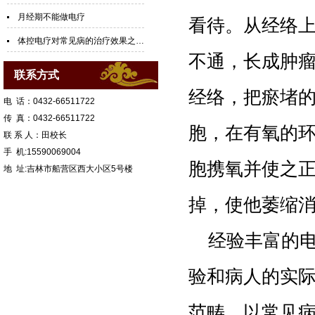
月经期不能做电疗
看待。从经络
体控电疗对常见病的治疗效果之八、近视
不通，长成肿
联系方式
经络，把瘀堵
电 话：0432-66511722
传 真：0432-66511722
胞，在有氧的
联 系 人：田校长
手 机:15590069004
胞携氧并使之
地 址:吉林市船营区西大小区5号楼
掉，使他萎缩
经验丰富的
验和病人的实
范畴，以常见