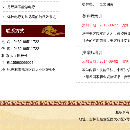
婴护理。
[全文阅读]
月经期不能做电疗
美容师培训
体控电疗对常见病的治疗效果之八、近视
添加日期：2018-03-27 浏览
联系方式
培养美容院实用人才，传授技
社会的不断前景，美容行业受
电 话：0432-66511722
传 真：0432-66511722
按摩师培训
联 系 人：田校长
添加日期：2014-09-02 浏览
手 机:15590069004
地 址:吉林市船营区西大小区5号楼
教学内容：技能手法、中医知
止颁发国家职业资格证书，负
版权所有
地址：吉林市船营区西大小区5号楼 联